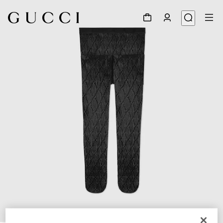
1
/
3