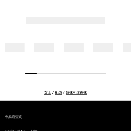
女士
配饰
短袜和连裤袜
Footer
专卖店查询