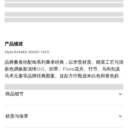
产品描述
Style ‎823486 3G001 7475
品牌桑蚕丝配饰系列秉承经典，以华贵材质、精湛工艺与清
新色调焕新演绎GG、织带、Flora花卉、竹节、马衔扣及
马术元素等品牌经典图案。这款方巾甄选米白色和黄色斜纹
桑蚕丝打造，通体Gucci花卉印花尽释别致韵调。
商品细节
材质与保养