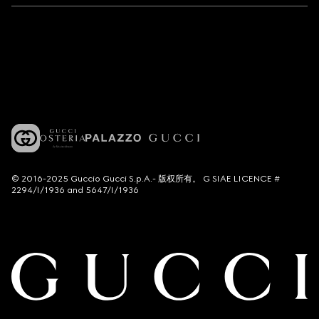
© 2016-2025 Guccio Gucci S.p.A.- 版权所有。 G SIAE LICENCE #
2294/I/1936 and 5647/I/1936