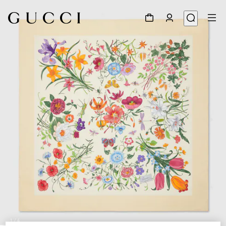
1
/
4