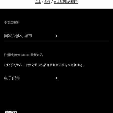
女士
配饰
女士丝织品和围巾
Footer
专卖店查询
国家/地区, 城市
注册以接收GUCCI最新资讯
获取系列发布、个性化通信和品牌最新资讯的专享更新动态。
电子邮件
购物帮助