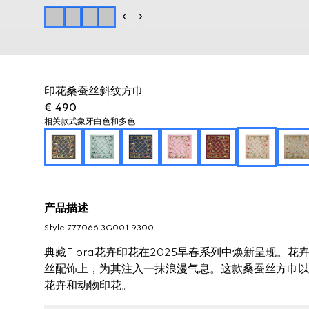
印花桑蚕丝斜纹方巾
€ 490
相关款式
象牙白色和多色
产品描述
Style ‎777066 3G001 9300
典藏Flora花卉印花在2025早春系列中焕新呈现。
丝配饰上，为其注入一抹浪漫气息。这款桑蚕丝方巾以桑
花卉和动物印花。