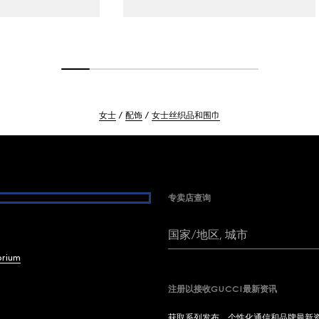
女士
配饰
女士丝织品和围巾
专卖店查询
国家/地区, 城市
brium
注册以接收GUCCI最新资讯
获取系列发布、个性化通信和品牌最新