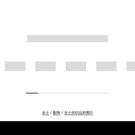
女士
配饰
女士丝织品和围巾
Footer