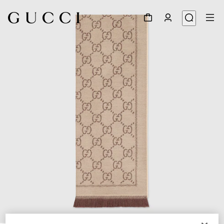
1
/
3