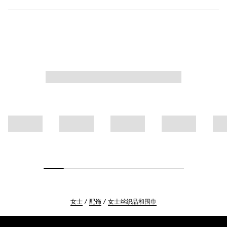
女士
配饰
女士丝织品和围巾
Footer