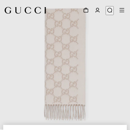
1
/
3