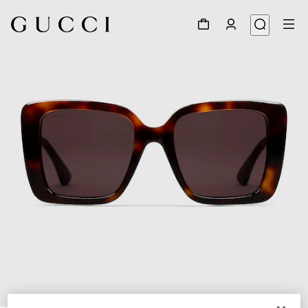
1
/
3