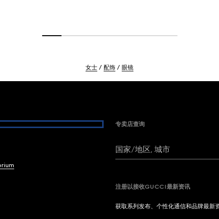
女士
配饰
眼镜
专卖店查询
国家/地区, 城市
brium
注册以接收GUCCI最新资讯
获取系列发布、个性化通信和品牌最新