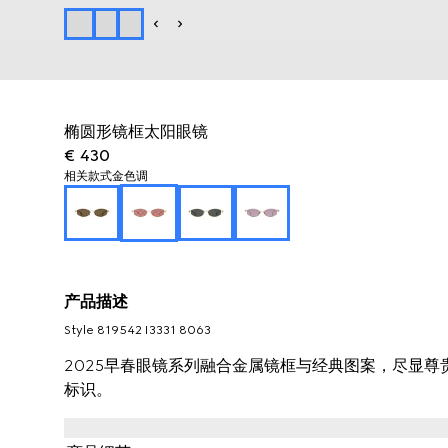
椭圆形镜框太阳眼镜
€ 430
相关款式
金色调
产品描述
Style ‎819542 I3331 8063
2025早春眼镜系列融合金属镜框与经典图案，尽显尊
标识。