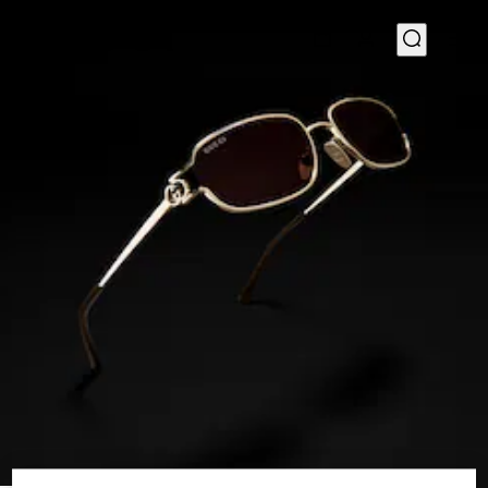
1
/
6