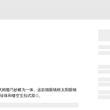
现代精髓巧妙糅为一体。这款猫眼镜框太阳眼镜
珍珠和镂空互扣式双G。