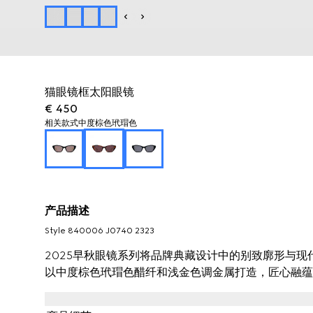
猫眼镜框太阳眼镜
€ 450
相关款式
中度棕色玳瑁色
产品描述
Style ‎840006 J0740 2323
2025早秋眼镜系列将品牌典藏设计中的别致廓形与
以中度棕色玳瑁色醋纤和浅金色调金属打造，匠心融蕴