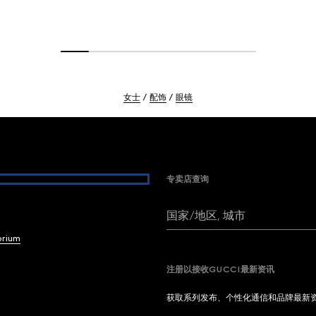
女士
配饰
眼镜
专卖店查询
国家/地区, 城市
brium
注册以接收GUCCI最新资讯
获取系列发布、个性化通信和品牌最新