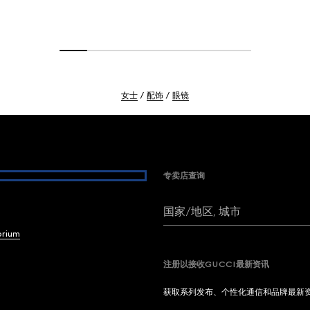
女士
配饰
眼镜
专卖店查询
国家/地区, 城市
brium
注册以接收GUCCI最新资讯
获取系列发布、个性化通信和品牌最新