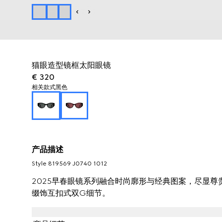
猫眼造型镜框太阳眼镜
€ 320
相关款式
黑色
产品描述
Style ‎819569 J0740 1012
2025早春眼镜系列融合时尚廓形与经典图案，尽显
缀饰互扣式双G细节。