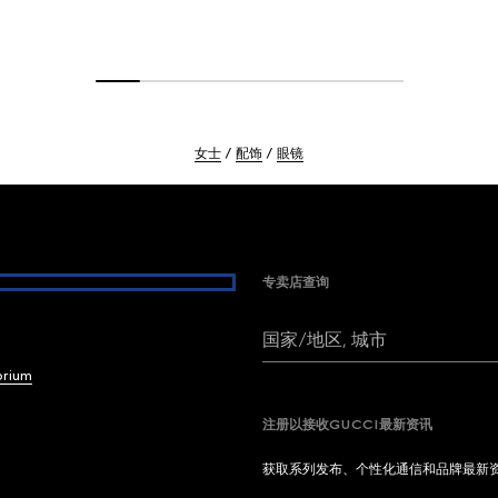
女士
配饰
眼镜
专卖店查询
国家/地区, 城市
brium
注册以接收GUCCI最新资讯
获取系列发布、个性化通信和品牌最新