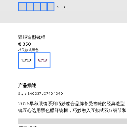
猫眼造型镜框
€ 350
相关款式
黑色
产品描述
Style ‎840037 J0740 1090
2025早秋眼镜系列巧妙糅合品牌备受青睐的经典造
镜匠心选用黑色醋纤镜框，巧妙融入互扣式双G细节和G