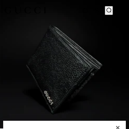
1
/
4