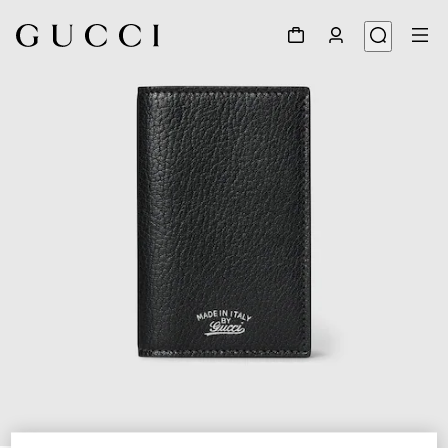
1
/
4