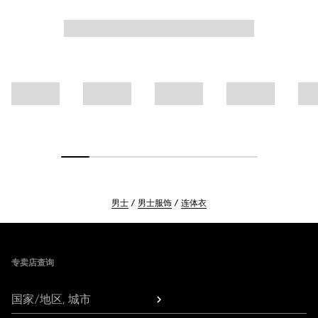
男士
男士服饰
连体衣
Footer
专卖店查询
国家/地区, 城市