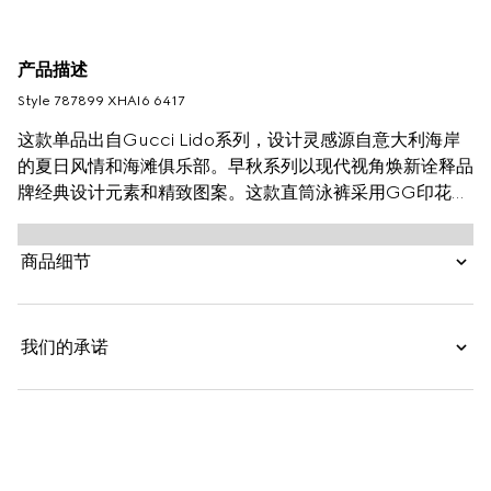
产品描述
Style ‎787899 XHAI6 6417
这款单品出自Gucci Lido系列，设计灵感源自意大利海岸
的夏日风情和海滩俱乐部。早秋系列以现代视角焕新诠释品
牌经典设计元素和精致图案。这款直筒泳裤采用GG印花尼
龙匠心制作，焕新诠释品牌标志性字母交织图案。配套收纳
袋更添实用功能，助您无忧畅享池畔玩乐时光。
商品细节
我们的承诺