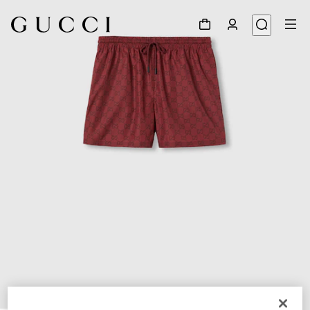
1
/
8