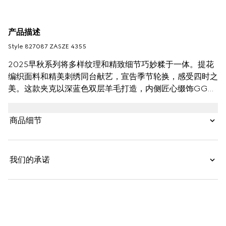
产品描述
Style ‎827087 ZASZE 4355
2025早秋系列将多样纹理和精致细节巧妙糅于一体。提花
编织面料和精美刺绣同台献艺，宣告季节轮换，感受四时之
美。这款夹克以深蓝色双层羊毛打造，内侧匠心缀饰GG图
案。
商品细节
我们的承诺