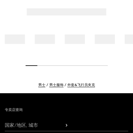
男士
男士服饰
外套&飞行员夹克
Footer
专卖店查询
国家/地区, 城市