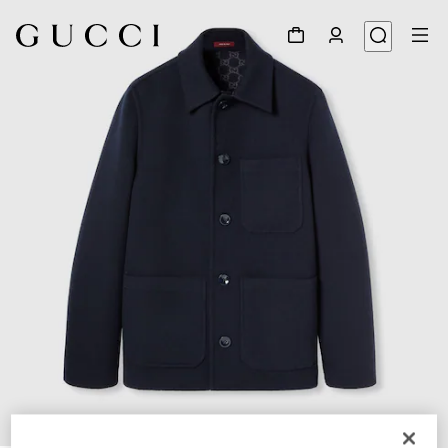
1
/
9