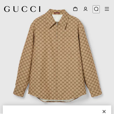
1
/
7