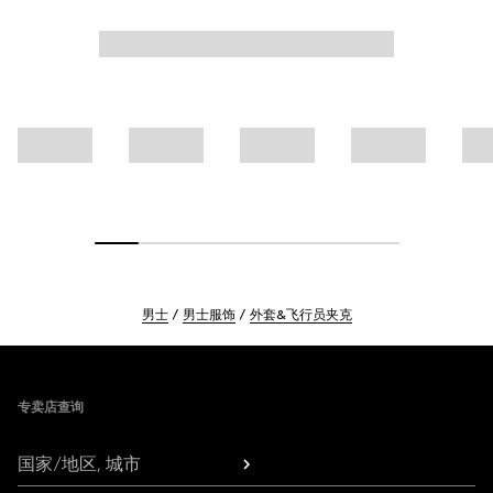
男士
男士服饰
外套&飞行员夹克
Footer
专卖店查询
国家/地区, 城市