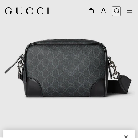
1
/
10