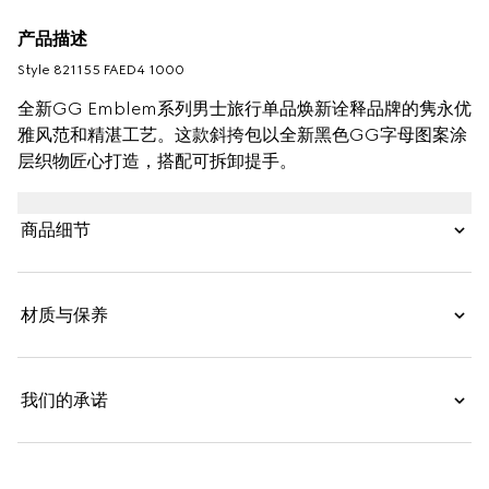
产品描述
Style ‎821155 FAED4 1000
全新GG Emblem系列男士旅行单品焕新诠释品牌的隽永优
雅风范和精湛工艺。这款斜挎包以全新黑色GG字母图案涂
层织物匠心打造，搭配可拆卸提手。
商品细节
材质与保养
我们的承诺