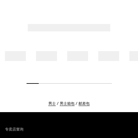
男士
男士箱包
邮差包
Footer
专卖店查询