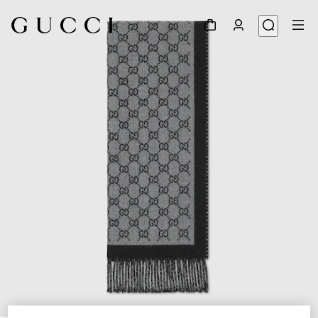
1
/
2