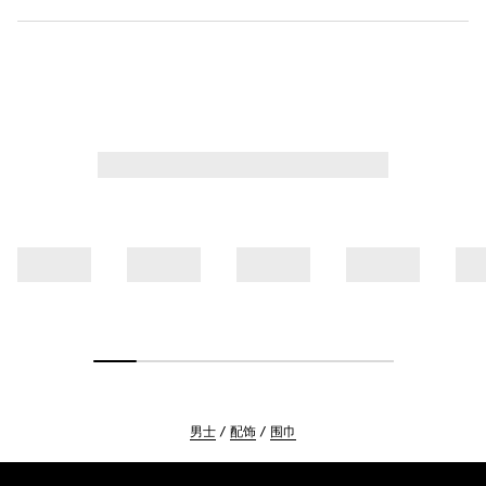
男士
配饰
围巾
Footer