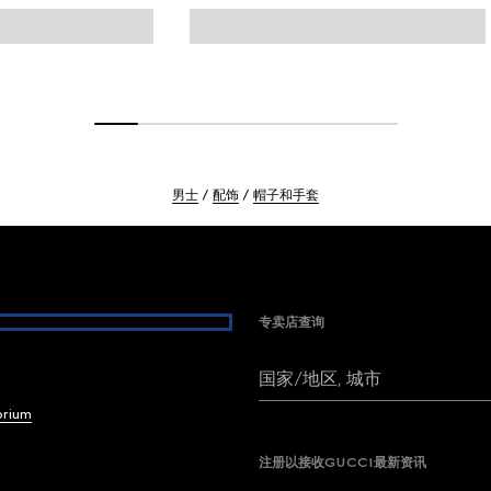
男士
配饰
帽子和手套
专卖店查询
国家/地区, 城市
brium
注册以接收GUCCI最新资讯