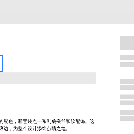
的配色，新意装点一系列桑蚕丝和软配饰。这
滚边，为整个设计添饰点睛之笔。