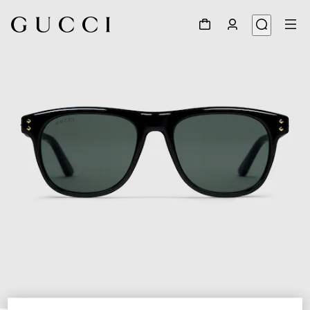
1
/
3