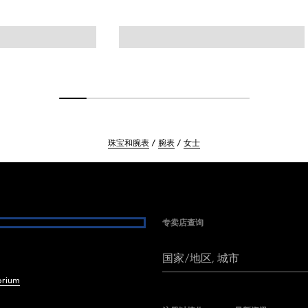
珠宝和腕表
腕表
女士
专卖店查询
国家/地区, 城市
brium