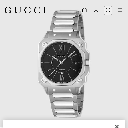
1
/
4