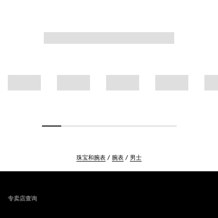
珠宝和腕表
腕表
男士
Footer
专卖店查询