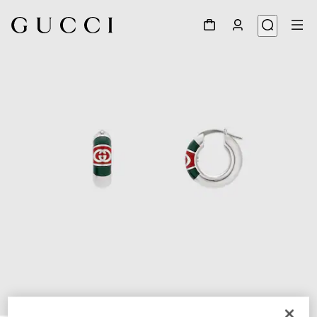
1
/
5