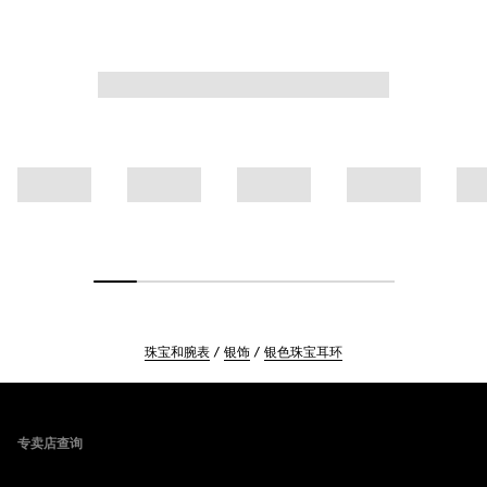
珠宝和腕表
银饰
银色珠宝耳环
Footer
专卖店查询