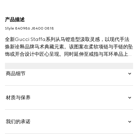
产品描述
Style ‎840986 J8400 0818
全新Gucci Staffa系列从马镫造型汲取灵感，以现代手法
焕新诠释品牌马术典藏元素。该图案在柔软项链与手链的坠
饰或开合设计中匠心呈现。同时延伸至戒指与耳环单品上，
打造现代廓形。
商品细节
材质与保养
我们的承诺