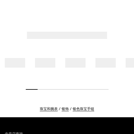
珠宝和腕表
银饰
银色珠宝手链
Footer