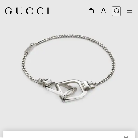
1
/
5