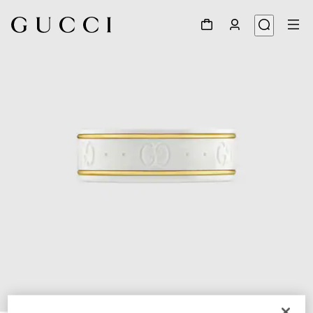
1
/
4