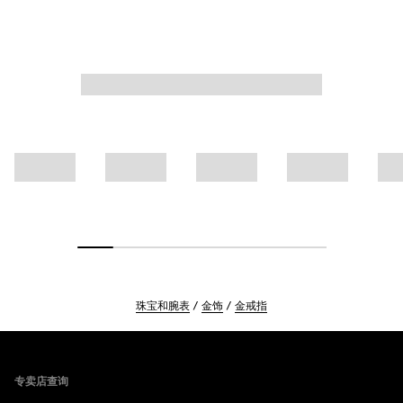
珠宝和腕表
金饰
金戒指
Footer
专卖店查询