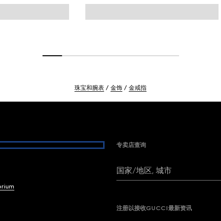
珠宝和腕表
金饰
金戒指
专卖店查询
国家/地区, 城市
brium
注册以接收GUCCI最新资讯