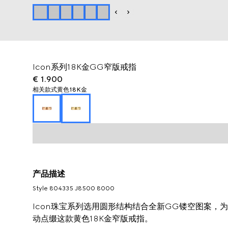
Icon系列18K金GG窄版戒指
€ 1.900
相关款式
黄色18K金
产品描述
Style ‎804335 J8500 8000
Icon珠宝系列选用圆形结构结合全新GG镂空图案，
动点缀这款黄色18K金窄版戒指。