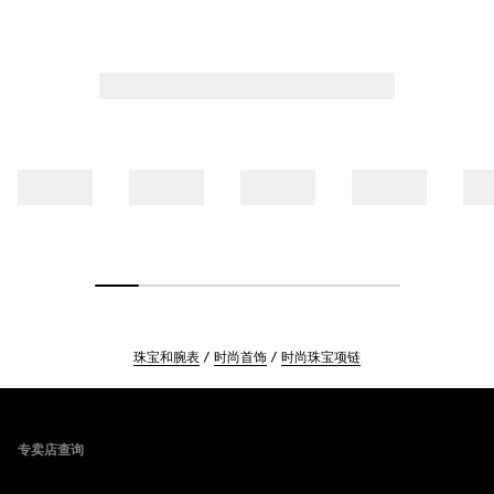
珠宝和腕表
时尚首饰
时尚珠宝项链
Footer
专卖店查询