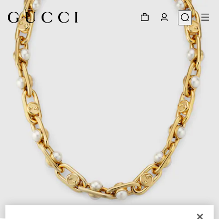
1
/
3