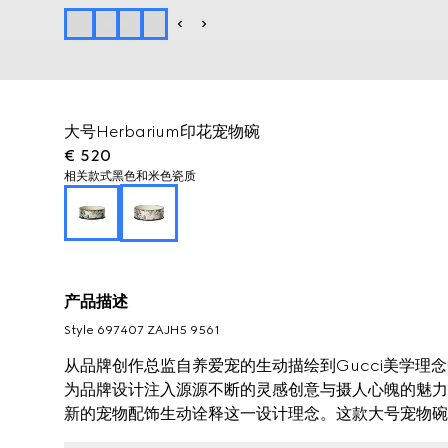
大号Herbarium印花宠物碗
€ 520
相关款式
黑色和米色瓷质
产品描述
Style ‎697407 ZAJH5 9561
从品牌创作总监自养爱宠的生动描绘到Gucci美学理
为品牌设计注入源源不断的灵感创意与摄人心魄的魅力
新的宠物配饰生动诠释这一设计理念。这款大号宠物碗将黑色
Ginori瓷质，可与家饰系列谐美搭配。