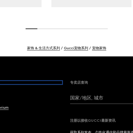
家饰 & 生活方式系列
Gucci宠物系列
宠物家饰
专卖店查询
国家/地区, 城市
brium
注册以接收GUCCI最新资讯
获取系列发布、个性化通信和品牌最新