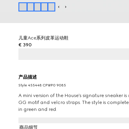
儿童Ace系列皮革运动鞋
€ 390
产品描述
Style ‎455448 CPWP0 9085
A mini version of the House's signature sneaker is 
GG motif and velcro straps. The style is complet
in green and red.
商品细节