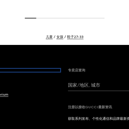
儿童
女孩
鞋子27-33
专卖店查询
国家/地区, 城市
brium
注册以接收GUCCI最新资讯
获取系列发布、个性化通信和品牌最新