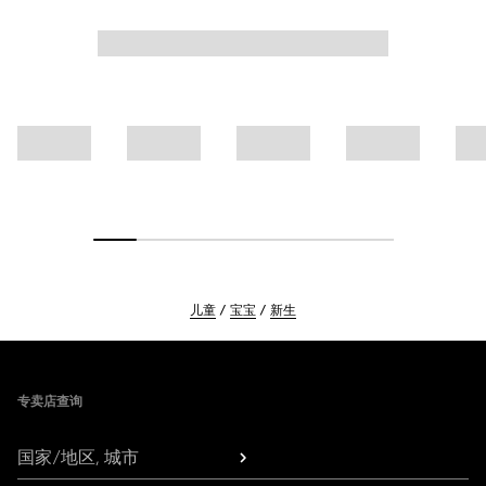
儿童
宝宝
新生
Footer
专卖店查询
国家/地区, 城市