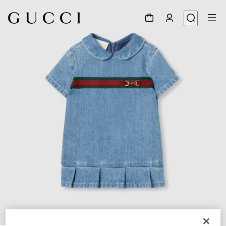
1
/
3