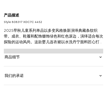
产品描述
Style ‎808317 XDC7C 4452
2025早秋儿童系列单品以多变风格焕新演绎典藏条纹织
带。成衣、鞋履和配饰缀饰绿色和红色滚边，演绎适合每次
探险的运动风尚。这款婴儿连衣裙以水洗丹宁面料匠心打
造，缀饰红绿条纹织带与马衔扣细节，更添魅力。
商品细节
我们的承诺