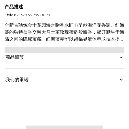
产品描述
Style ‎823679 99999 0099
全新古驰炼金士花园海之吻香水匠心呈献海洋花香调。红海
藻的独特盐香交融大马士革玫瑰蜜韵般甜香，揭开诞生于海
陆之间的隐秘宝藏。红海藻精华以超临界流体萃取技术提
炼，保留至臻纯粹的海洋气息。
商品细节
我们的承诺