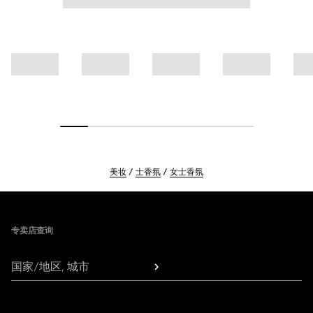
美妆
士香氛
女士香氛
Footer
专卖店查询
国家/地区, 城市