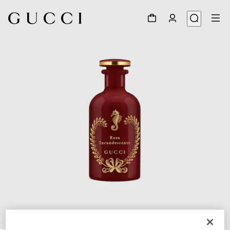
1
/
2