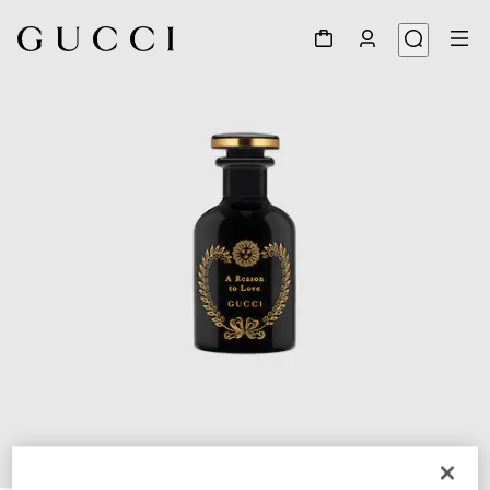
1
/
3