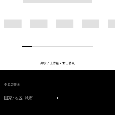
美妆
士香氛
女士香氛
Footer
专卖店查询
国家/地区, 城市