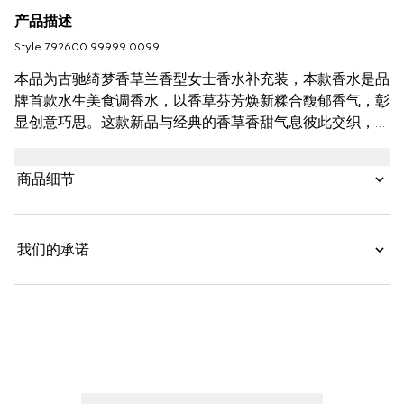
产品描述
Style ‎792600 99999 0099
本品为古驰绮梦香草兰香型女士香水补充装，本款香水是品
牌首款水生美食调香水，以香草芬芳焕新糅合馥郁香气，彰
显创意巧思。这款新品与经典的香草香甜气息彼此交织，水
生调香气赋予新意。不同香气碰撞融合，别出心裁，演绎香
草兰带来的清新明媚的感官享受，令香气俞显浓郁。这款香
商品细节
水的混合香调别具一格，散发出绵密细腻的花香，明快灵
动，令人心旷神怡。
我们的承诺