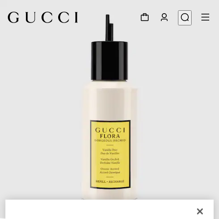
1
/
3