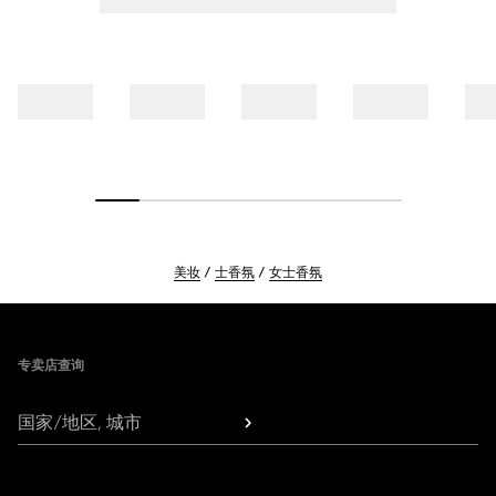
美妆
士香氛
女士香氛
Footer
专卖店查询
国家/地区, 城市