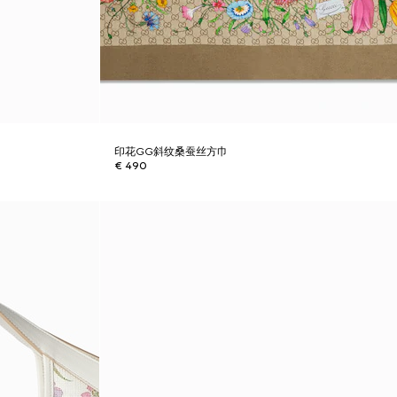
印花GG斜纹桑蚕丝方巾
€ 490