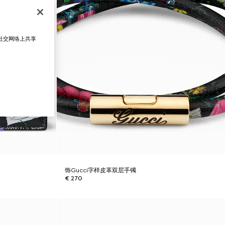
在社交网络上共享
饰Gucci字样皮革双层手镯
€ 270