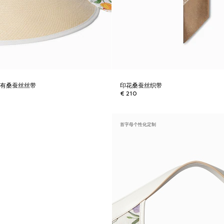
配有桑蚕丝丝带
印花桑蚕丝织带
€ 210
首字母个性化定制