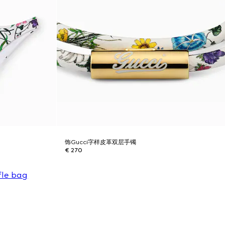
饰Gucci字样皮革双层手镯
€ 270