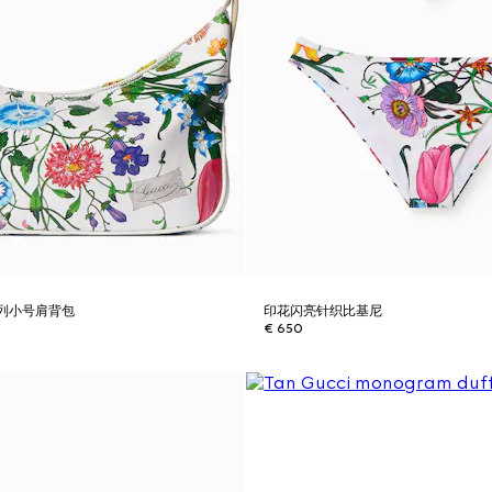
a系列小号肩背包
印花闪亮针织比基尼
€ 650