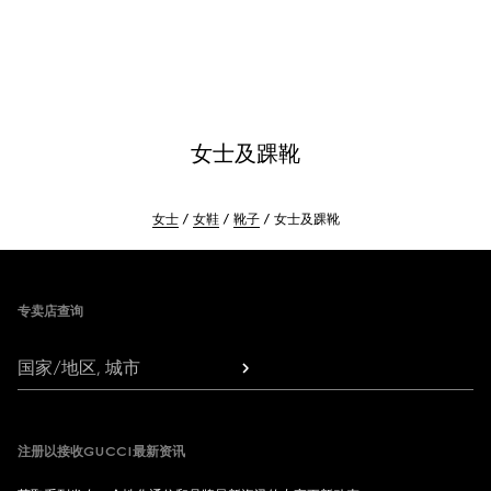
女士及踝靴
女士
女鞋
靴子
女士及踝靴
Footer
专卖店查询
国家/地区, 城市
注册以接收GUCCI最新资讯