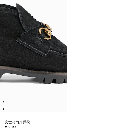
女士马衔扣踝靴
€ 990