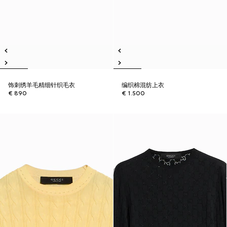
饰刺绣羊毛精细针织毛衣
编织棉混纺上衣
€ 890
€ 1.500