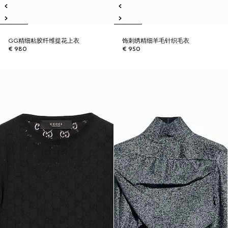
GG精细粘胶纤维提花上衣
饰刺绣精细羊毛针织毛衣
€ 980
€ 950