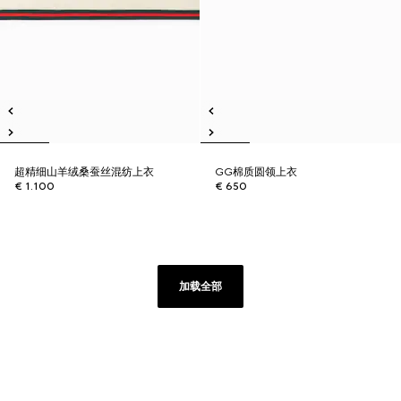
超精细山羊绒桑蚕丝混纺上衣
GG棉质圆领上衣
€ 1.100
€ 650
加载全部