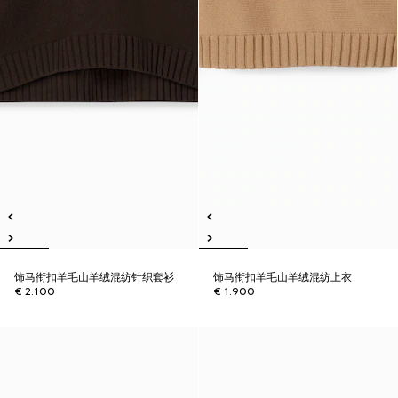
饰马衔扣羊毛山羊绒混纺针织套衫
饰马衔扣羊毛山羊绒混纺上衣
€ 2.100
€ 1.900