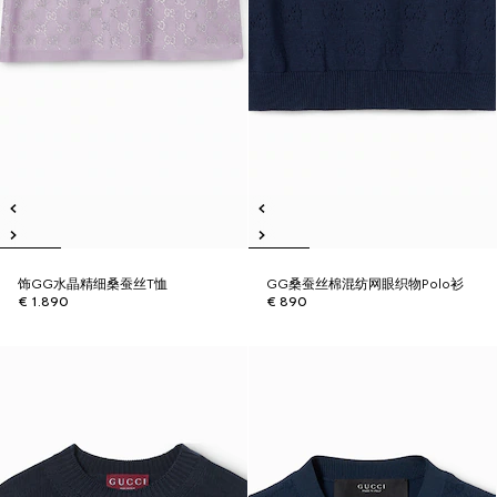
饰GG水晶精细桑蚕丝T恤
GG桑蚕丝棉混纺网眼织物Polo衫
€ 1.890
€ 890