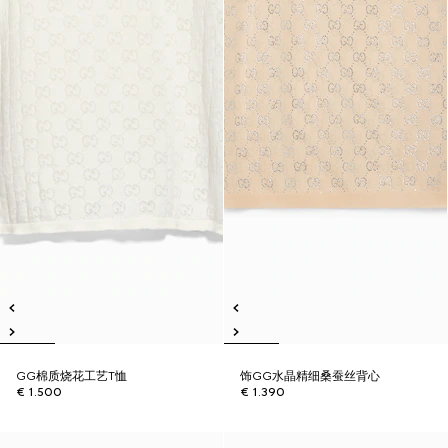
GG棉质烧花工艺T恤
饰GG水晶精细桑蚕丝背心
€ 1.500
€ 1.390