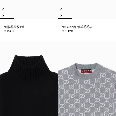
饰嵌花罗纹T恤
饰Gucci细节羊毛毛衣
€ 840
€ 1.120