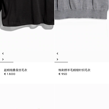
超精细桑蚕丝毛衣
饰刺绣羊毛精细针织毛衣
€ 1.800
€ 950