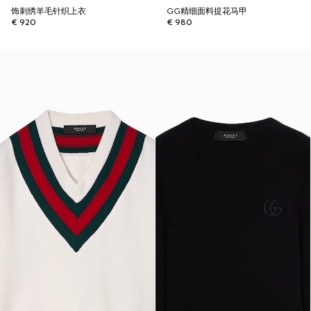
饰刺绣羊毛针织上衣
GG精细面料提花马甲
€ 920
€ 980