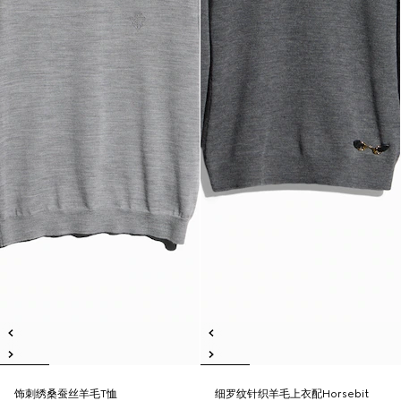
饰刺绣桑蚕丝羊毛T恤
细罗纹针织羊毛上衣配Horsebit