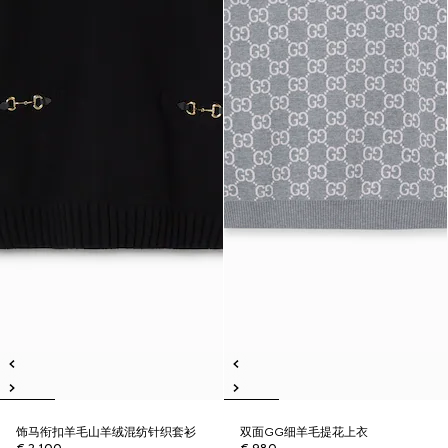
饰马衔扣羊毛山羊绒混纺针织套衫
双面GG细羊毛提花上衣