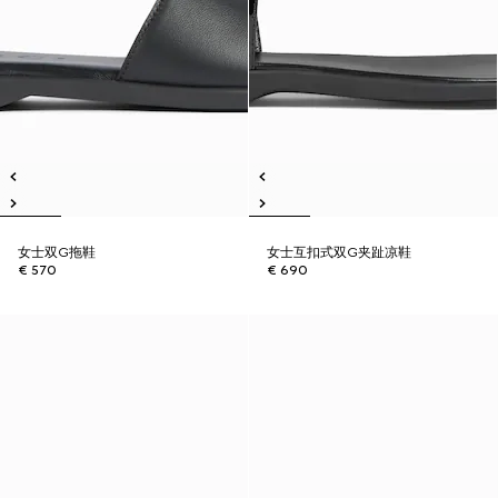
女士双G拖鞋
女士互扣式双G夹趾凉鞋
€ 570
€ 690