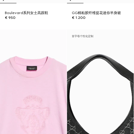
Boulevard系列女士高跟鞋
GG棉粘胶纤维提花迷你半身裙
€ 950
€ 1.200
首字母个性化定制