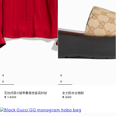
互扣式双G链带桑蚕丝提花衬衫
女士防水台拖鞋
€ 1.600
€ 650