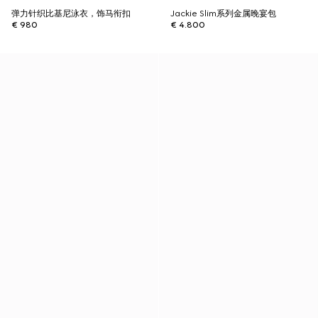
弹力针织比基尼泳衣，饰马衔扣
Jackie Slim系列金属晚宴包
€ 980
€ 4.800