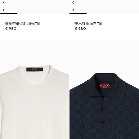
饰织带嵌花针织棉T恤
技术针织面料T恤
€ 980
€ 980