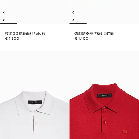
技术GG提花面料Polo衫
饰刺绣桑蚕丝棉针织T恤
€ 1.300
€ 1.100