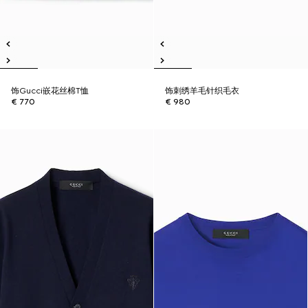
饰Gucci嵌花丝棉T恤
饰刺绣羊毛针织毛衣
€ 770
€ 980