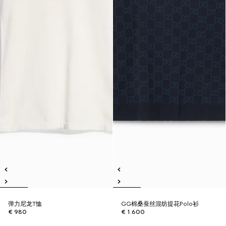
弹力尼龙T恤
GG棉桑蚕丝混纺提花Polo衫
€ 980
€ 1.600