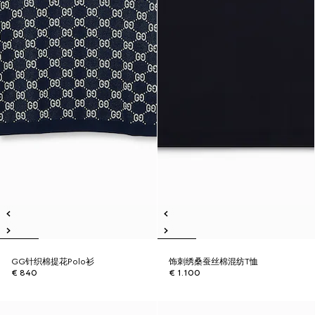
GG针织棉提花Polo衫
饰刺绣桑蚕丝棉混纺T恤
€ 840
€ 1.100