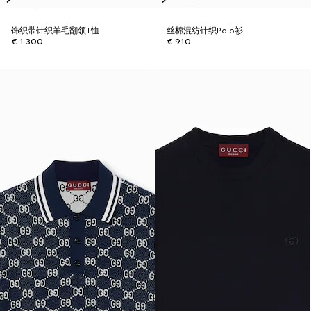
饰织带针织羊毛翻领T恤
丝棉混纺针织Polo衫
€ 1.300
€ 910