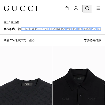
男士
男士服饰
套头衫和开衫
T-Shirts & Polo Shirts
运动服&卫衣
衬衫
丹宁
裤子
连体衣
外衣
皮革
商品 70
排序方式：
推荐
筛选并排序