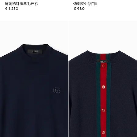
饰刺绣针织羊毛开衫
饰刺绣针织T恤
€ 1.250
€ 980