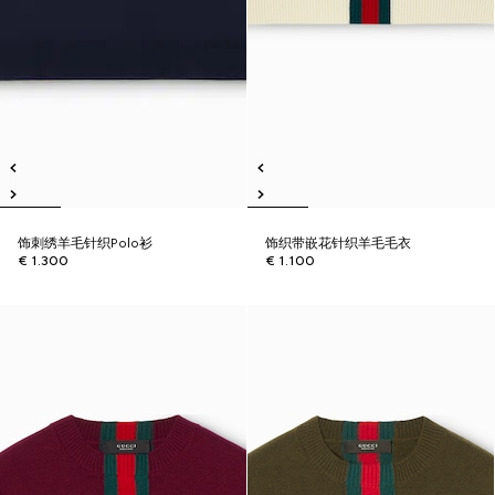
饰刺绣羊毛针织Polo衫
饰织带嵌花针织羊毛毛衣
€ 1.300
€ 1.100