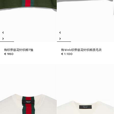
饰织带嵌花针织棉T恤
饰Web织带嵌花针织棉质毛衣
€ 980
€ 1.100