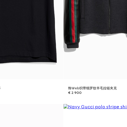
衫
饰Web织带细罗纹羊毛拉链夹克
€ 2.900