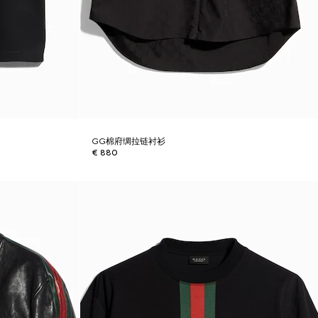
GG棉府绸拉链衬衫
€ 880