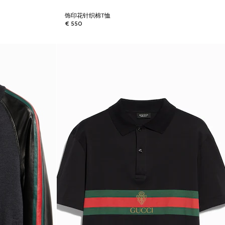
饰印花针织棉T恤
€ 550