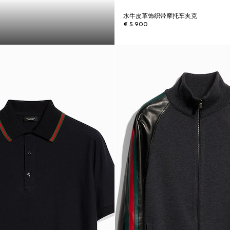
水牛皮革饰织带摩托车夹克
€ 5.900