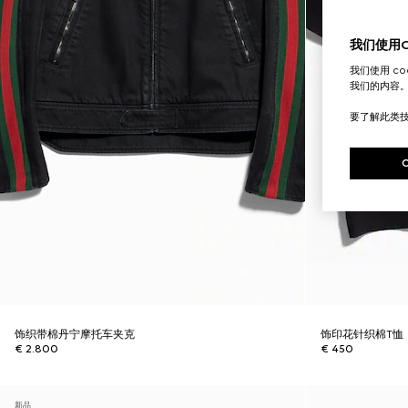
我们使用Co
我们使用 c
我们的内容
要了解此类
饰织带棉丹宁摩托车夹克
饰印花针织棉T恤
€ 2.800
€ 450
新品