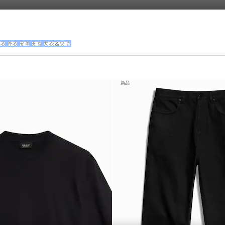
体衣
外衣
皮革
夹克
大衣&夹克
新品