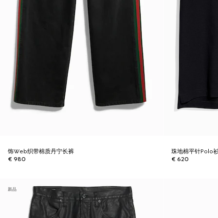
饰Web织带棉质丹宁长裤
珠地棉平针Polo
€ 980
€ 620
新品