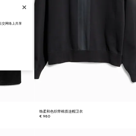
在社交网络上共享
饰柔和色织带棉质连帽卫衣
€ 980