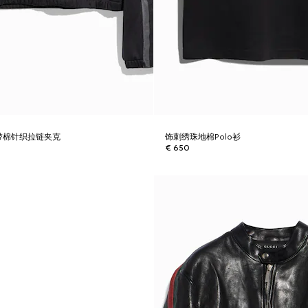
带棉针织拉链夹克
饰刺绣珠地棉Polo衫
€ 650