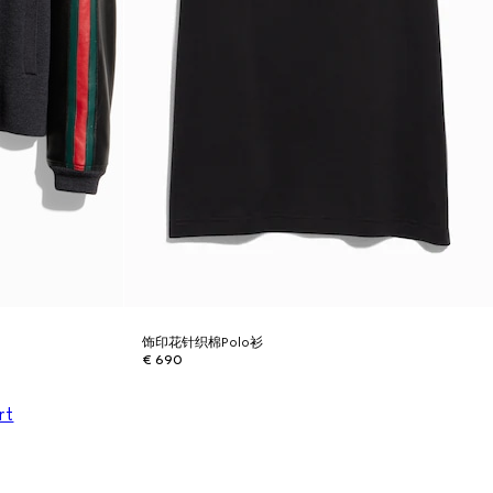
饰印花针织棉Polo衫
€ 690