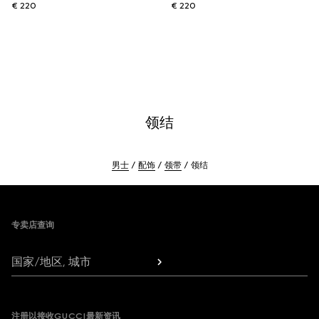
€ 220
€ 220
领结
男士
配饰
领带
领结
Footer
专卖店查询
国家/地区, 城市
注册以接收GUCCI最新资讯