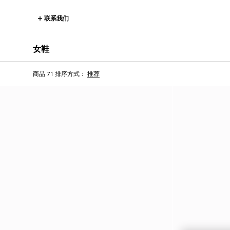
联系我们
女鞋
商品 71
排序方式：
推荐