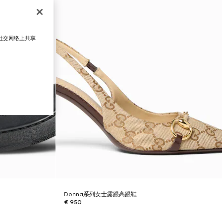
在社交网络上共享
Donna系列女士露跟高跟鞋
€ 950