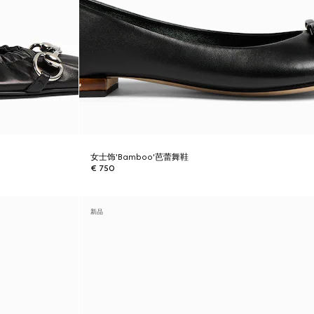
女士饰'Bamboo'芭蕾舞鞋
€ 750
新品