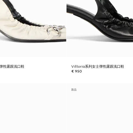
女士弹性露跟浅口鞋
Vittoria系列女士弹性露跟浅口鞋
€ 950
新品