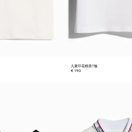
儿童印花棉质T恤
€ 190