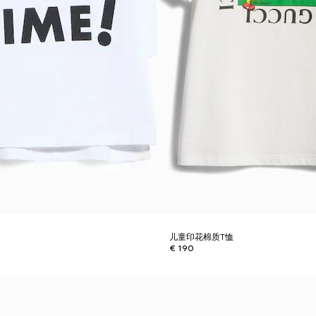
儿童印花棉质T恤
€ 190