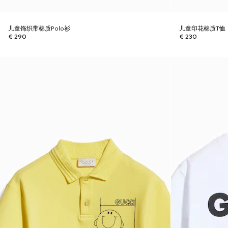
儿童饰织带棉质Polo衫
儿童印花棉质T恤
€ 290
€ 230