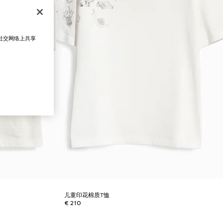
在社交网络上共享
儿童印花棉质T恤
€ 210