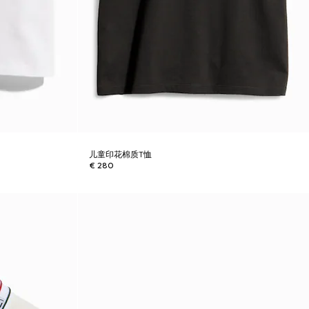
儿童印花棉质T恤
€ 280