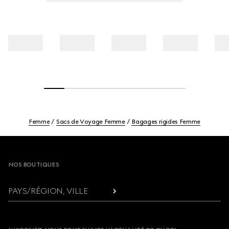
Femme
Sacs de Voyage Femme
Bagages rigides Femme
Footer
NOS BOUTIQUES
PAYS/RÉGION, VILLE