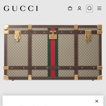
1
/
7