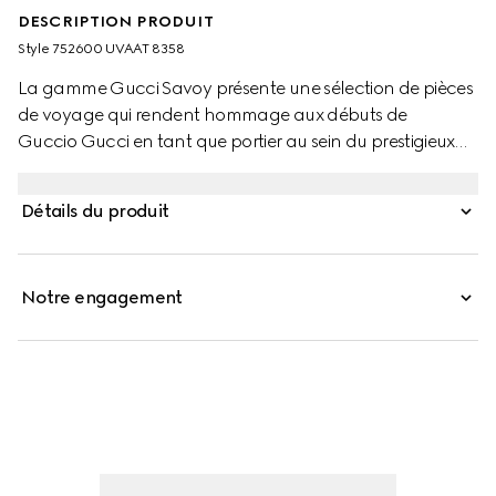
DESCRIPTION PRODUIT
Style ‎752600 UVAAT 8358
La gamme Gucci Savoy présente une sélection de pièces
de voyage qui rendent hommage aux débuts de
Guccio Gucci en tant que portier au sein du prestigieux
hôtel de Londres. Associant deux codes issus des archives
de la Maison en hommage à des pièces intemporelles et
Détails du produit
indémodables, cette malle rigide est ornée de la toile GG
Supreme beige et ébène, tandis que la bande Web vert et
rouge fait subtilement référence au passé équestre de
Notre engagement
Gucci.