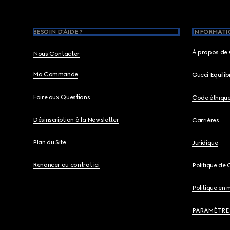
BESOIN D'AIDE ?
INFORMATIO
À propos de 
Nous Contacter
Ma Commande
Gucci Equili
Foire aux Questions
Code éthiqu
Désinscription à la Newsletter
Carrières
Plan du Site
Juridique
Renoncer au contrat ici
Politique de 
Politique en 
PARAMÈTRE