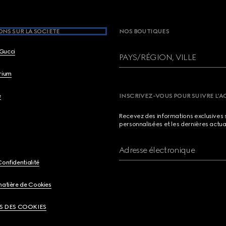
NS SUR LA SOCIETE
NOS BOUTIQUES
Gucci
PAYS/RÉGION, VILLE
brium
e
INSCRIVEZ-VOUS POUR SUIVRE L’A
Recevez des informations exclusives 
personnalisées et les dernières actua
Adresse électronique
Confidentialité
matière de Cookies
S DES COOKIES