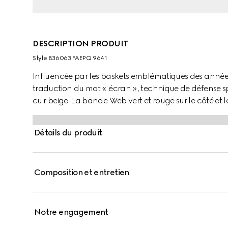
DESCRIPTION PRODUIT
Style ‎836063 FAEPQ 9641
Influencée par les baskets emblématiques des années 
traduction du mot « écran », technique de défense sp
cuir beige. La bande Web vert et rouge sur le côté et
modèle.
Détails du produit
Composition et entretien
Notre engagement