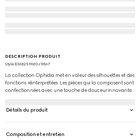
DESCRIPTION PRODUIT
Style ‎836825 FAE0J 9867
La collection Ophidia met en valeur des silhouettes et des
fonctions réinterprétées. Les pièces qui la composent sont
confectionnées avec une touche de douceur innovante
dans la palette emblématique beige et marron.
Détails du produit
Composition et entretien