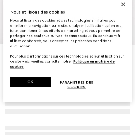
Nous utilisons des cookies
Nous utilisons des cookies et des technologies similaires pour
améliorer la navigation sur le site, analyser l'utilisation qui en est
faite, contribuer à nos efforts de marketing et vous permettre de
1
/
10
partager nos contenus sur vos réseaux sociaux. En continuant à
utiliser ce site web, vous acceptez les présentes conditions
d'utilisation.
À personnaliser avec vos initiales
Sac Boston Ophidia moyen format
Pour plus d'informations sur ces technologies et leur utilisation sur
ce site web, veuillez consulter notre
Politique en matière de
€ 1.650
cookies
.
OK
PARAMÈTRES DES
COOKIES