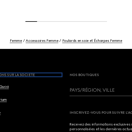
Femme
Accessoires Femme
Foulards en soie et Écharpes Femme
NS SUR LA SOCIETE
NOS BOUTIQUES
Gucci
PAYS/RÉGION, VILLE
brium
e
INSCRIVEZ-VOUS POUR SUIVRE L’A
Recevez des informations exclusives 
personnalisées et les dernières actua