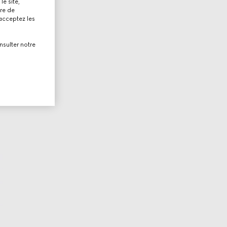
le site,
tre de
 acceptez les
nsulter notre