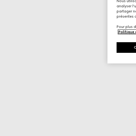
Nous utilis
analyser l'
partager no
présentes c
Pour plus d
Politique