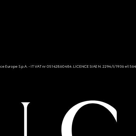
rce Europe S.p.A. - IT VAT nr 05142860484. LICENCE SIAE N. 2294/I/1936 et 56