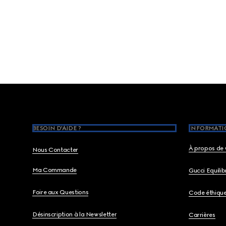
Footer
BESOIN D'AIDE ?
INFORMATIO
À propos de 
Nous Contacter
Ma Commande
Gucci Equili
Foire aux Questions
Code éthiqu
Désinscription à la Newsletter
Carrières