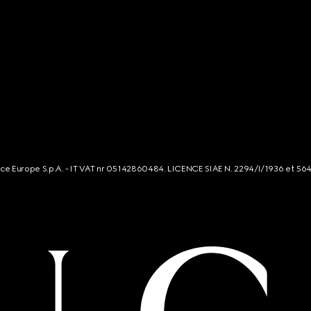
rce Europe S.p.A. - IT VAT nr 05142860484. LICENCE SIAE N. 2294/I/1936 et 56