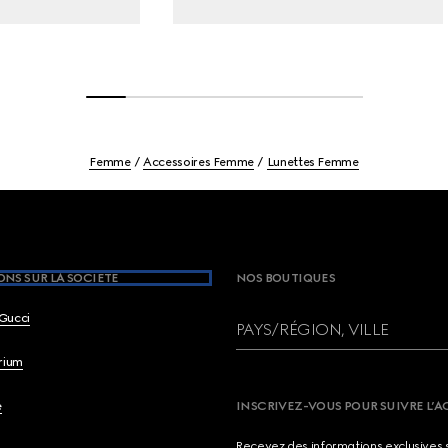
Femme
Accessoires Femme
Lunettes Femme
NS SUR LA SOCIETE
NOS BOUTIQUES
Gucci
PAYS/RÉGION, VILLE
brium
e
INSCRIVEZ-VOUS POUR SUIVRE L’A
Recevez des informations exclusives 