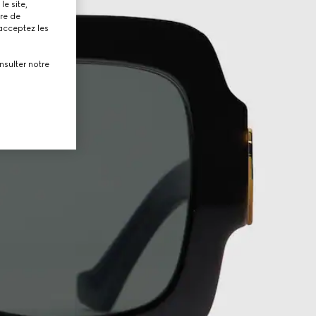
le site,
tre de
 acceptez les
nsulter notre