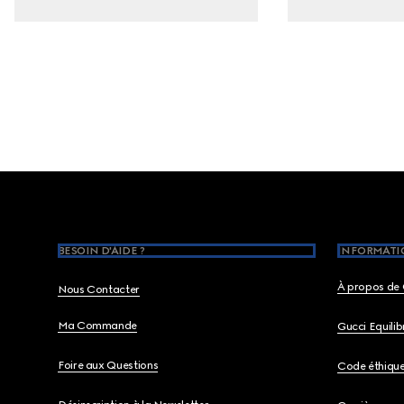
Footer
BESOIN D'AIDE ?
INFORMATIO
À propos de 
Nous Contacter
Ma Commande
Gucci Equili
Foire aux Questions
Code éthiqu