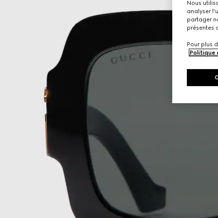
Nous utilis
analyser l'
partager no
présentes c
Pour plus d
Politique