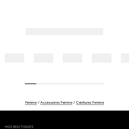
Femme
Accessoires Femme
Ceintures Femme
Footer
NOS BOUTIQUES