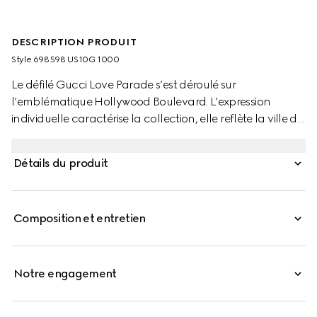
DESCRIPTION PRODUIT
Style ‎698598 US10G 1000
Le défilé Gucci Love Parade s’est déroulé sur
l’emblématique Hollywood Boulevard. L’expression
individuelle caractérise la collection, elle reflète la ville de
Los Angeles et véhicule l’idée qu’aucune règle n’existe en
matière d’habillement. En s’appropriant ce thème, les
Détails du produit
accessoires et pièces de prêt-à-porter continuent de
réinventer et de réintroduire des détails historiques. Avec
sa large silhouette, cette ceinture en cuir noir se distingue
Composition et entretien
ici par une version du monogramme de la Maison issue
des archives.
Notre engagement