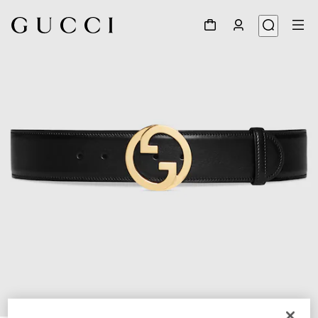
1
/
4