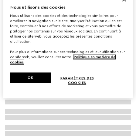
Nous utilisons des cookies
Virtual Try-On
Baskets Ace avec détail abeille pour homme
Nous utilisons des cookies et des technologies similaires pour
€ 455
améliorer la navigation sur le site, analyser l'utilisation qui en est
faite, contribuer à nos efforts de marketing et vous permettre de
partager nos contenus sur vos réseaux sociaux. En continuant à
utiliser ce site web, vous acceptez les présentes conditions
d'utilisation.
Pour plus d'informations sur ces technologies et leur utilisation sur
ce site web, veuillez consulter notre
Politique en matière de
cookies
.
OK
PARAMÈTRES DES
COOKIES