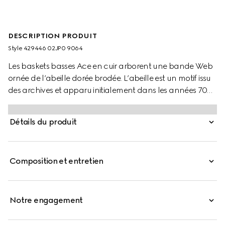
DESCRIPTION PRODUIT
Style ‎429446 02JP0 9064
Les baskets basses Ace en cuir arborent une bande Web
ornée de l’abeille dorée brodée. L’abeille est un motif issu
des archives et apparu initialement dans les années 70
dans les collections de prêt-à-porter Gucci.
Détails du produit
Composition et entretien
Notre engagement