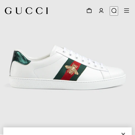
1
/
6