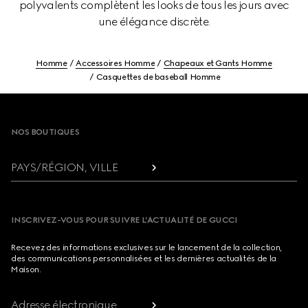
polyvalents complètent les looks de tous les jours avec
une élégance discrète.
Homme
Accessoires Homme
Chapeaux et Gants Homme
Casquettes de baseball Homme
Footer
NOS BOUTIQUES
PAYS/RÉGION, VILLE
INSCRIVEZ-VOUS POUR SUIVRE L’ACTUALITÉ DE GUCCI
Recevez des informations exclusives sur le lancement de la collection,
des communications personnalisées et les dernières actualités de la
Maison.
Adresse électronique